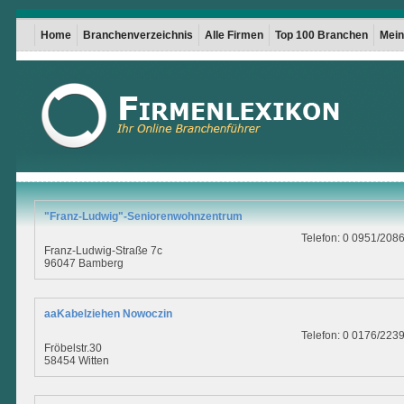
Home
Branchenverzeichnis
Alle Firmen
Top 100 Branchen
Mein 
"Franz-Ludwig"-Seniorenwohnzentrum
Telefon: 0 0951/208
Franz-Ludwig-Straße 7c
96047 Bamberg
aaKabelziehen Nowoczin
Telefon: 0 0176/223
Fröbelstr.30
58454 Witten