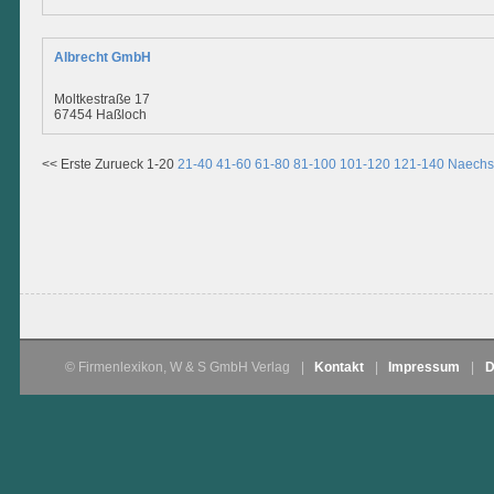
Albrecht GmbH
Moltkestraße 17
67454 Haßloch
<< Erste
Zurueck
1-20
21-40
41-60
61-80
81-100
101-120
121-140
Naechs
© Firmenlexikon, W & S GmbH Verlag
|
Kontakt
|
Impressum
|
D