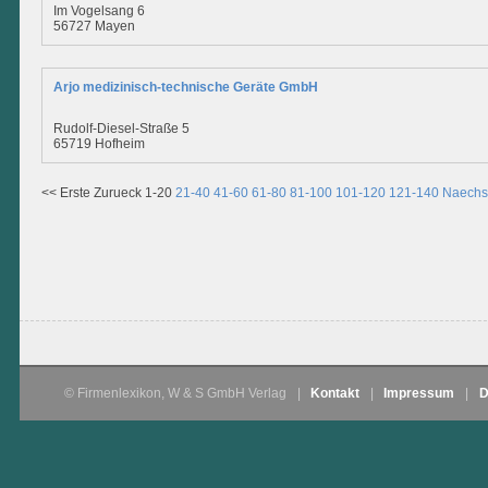
Im Vogelsang 6
56727 Mayen
Arjo medizinisch-technische Geräte GmbH
Rudolf-Diesel-Straße 5
65719 Hofheim
<< Erste
Zurueck
1-20
21-40
41-60
61-80
81-100
101-120
121-140
Naechs
© Firmenlexikon, W & S GmbH Verlag
|
Kontakt
|
Impressum
|
D