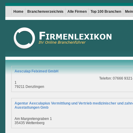
Home
Branchenverzeichnis
Alle Firmen
Top 100 Branchen
Mein 
Aesculap Felximed GmbH
Telefon: 07666 9321
1
79211 Denzlingen
Agentur Aexculapius Vermittlung und Vertrieb medizinischer und zahn
Ausstattungen Gmb
Am Margretengraben 1
35435 Wettenberg