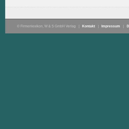
© Firmenlexikon, W & S GmbH Verlag
|
Kontakt
|
Impressum
|
D