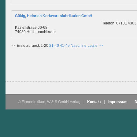
Gültig, Heinrich Korkwarenfabrikation GmbH
Telefon: 07131 4303
Kastellstraße 66-68
74080 Heilbronn/Neckar
<< Erste
Zurueck
1-20
21-40
41-49
Naechste
Letzte >>
© Firmenlexikon, W & S GmbH Verlag
|
Kontakt
|
Impressum
|
D