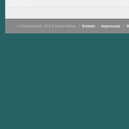
© Firmenlexikon, W & S GmbH Verlag
|
Kontakt
|
Impressum
|
D