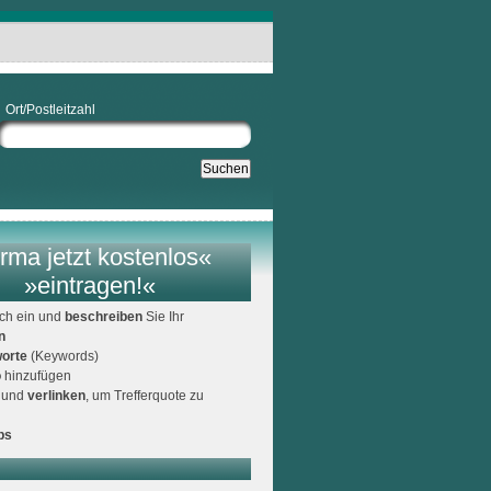
Ort/Postleitzahl
rma jetzt kostenlos«
»eintragen!«
ich ein und
beschreiben
Sie Ihr
n
orte
(Keywords)
o
hinzufügen
und
verlinken
, um Trefferquote zu
ps