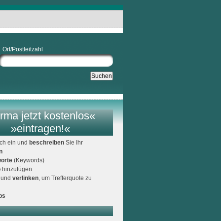
Ort/Postleitzahl
rma jetzt kostenlos«
»eintragen!«
ich ein und
beschreiben
Sie Ihr
n
orte
(Keywords)
o
hinzufügen
und
verlinken
, um Trefferquote zu
ps