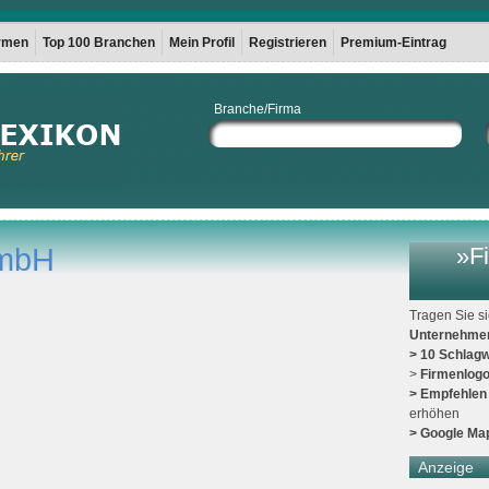
irmen
Top 100 Branchen
Mein Profil
Registrieren
Premium-Eintrag
Branche/Firma
GmbH
»Fi
Tragen Sie s
Unternehme
> 10 Schlagw
>
Firmenlog
> Empfehlen
erhöhen
> Google Ma
Anzeige