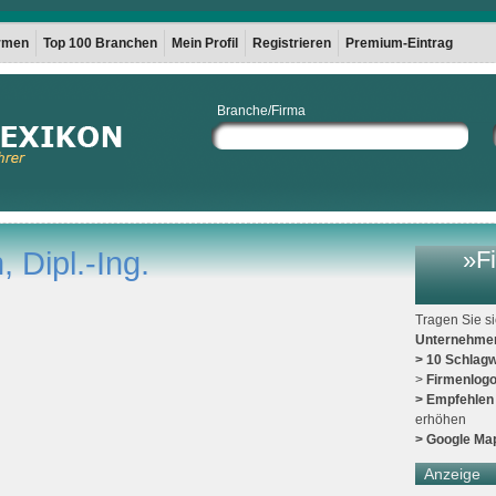
irmen
Top 100 Branchen
Mein Profil
Registrieren
Premium-Eintrag
Branche/Firma
, Dipl.-Ing.
»Fi
Tragen Sie s
Unternehme
> 10 Schlagw
>
Firmenlog
> Empfehlen
erhöhen
> Google Ma
Anzeige