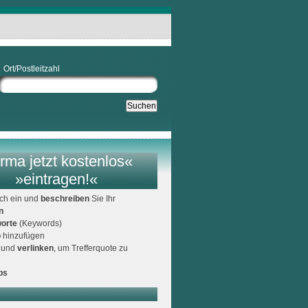
Ort/Postleitzahl
rma jetzt kostenlos«
»eintragen!«
ich ein und
beschreiben
Sie Ihr
n
orte
(Keywords)
o
hinzufügen
und
verlinken
, um Trefferquote zu
ps