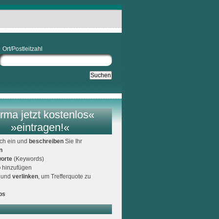
Ort/Postleitzahl
rma jetzt kostenlos«
»eintragen!«
ich ein und
beschreiben
Sie Ihr
n
orte
(Keywords)
o
hinzufügen
und
verlinken
, um Trefferquote zu
ps