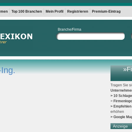
irmen
Top 100 Branchen
Mein Profil
Registrieren
Premium-Eintrag
Branche/Firma
-Ing.
»Fi
Tragen Sie s
Unternehme
> 10 Schlagw
>
Firmenlog
> Empfehlen
erhöhen
> Google Ma
Anzeige