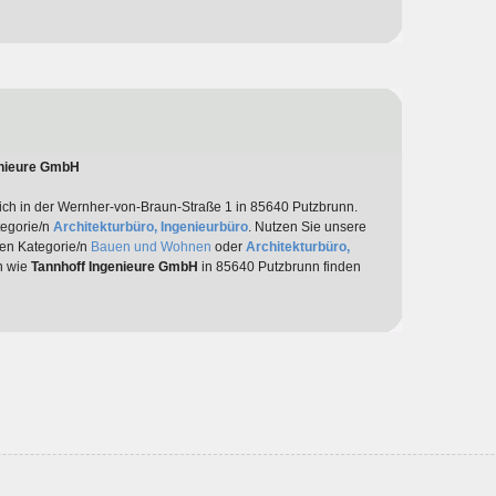
enieure GmbH
ich in der Wernher-von-Braun-Straße 1 in 85640 Putzbrunn.
tegorie/n
Architekturbüro, Ingenieurbüro
. Nutzen Sie unsere
den Kategorie/n
Bauen und Wohnen
oder
Architekturbüro,
en wie
Tannhoff Ingenieure GmbH
in 85640 Putzbrunn finden