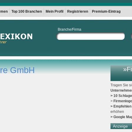
irmen
Top 100 Branchen
Mein Profil
Registrieren
Premium-Eintrag
Branche/Firma
eure GmbH
»Fi
Tragen Sie s
Unternehme
> 10 Schlagw
>
Firmenlog
> Empfehlen
erhöhen
> Google Ma
Anzeige