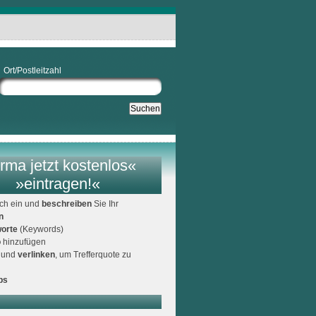
Ort/Postleitzahl
rma jetzt kostenlos«
»eintragen!«
ich ein und
beschreiben
Sie Ihr
n
orte
(Keywords)
o
hinzufügen
und
verlinken
, um Trefferquote zu
ps