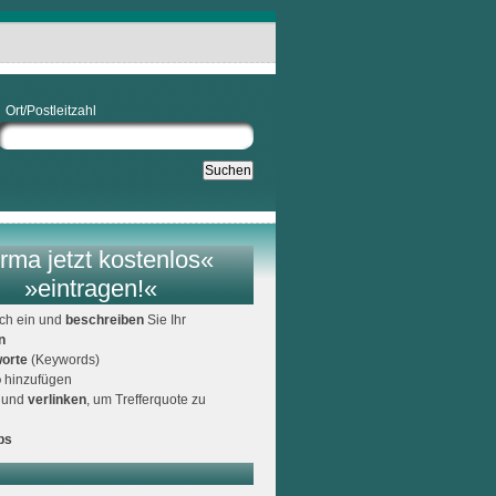
Ort/Postleitzahl
rma jetzt kostenlos«
»eintragen!«
ich ein und
beschreiben
Sie Ihr
n
orte
(Keywords)
o
hinzufügen
und
verlinken
, um Trefferquote zu
ps