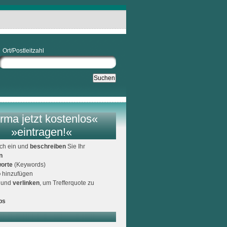
Ort/Postleitzahl
rma jetzt kostenlos«
»eintragen!«
ich ein und
beschreiben
Sie Ihr
n
orte
(Keywords)
o
hinzufügen
und
verlinken
, um Trefferquote zu
ps