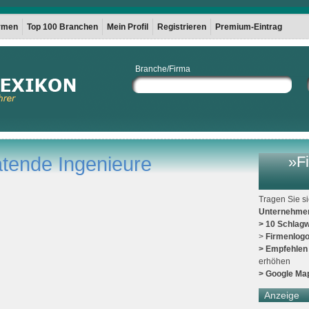
irmen
Top 100 Branchen
Mein Profil
Registrieren
Premium-Eintrag
Branche/Firma
atende Ingenieure
»Fi
Tragen Sie s
Unternehme
> 10 Schlagw
>
Firmenlog
> Empfehlen
erhöhen
> Google Ma
Anzeige