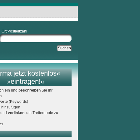
Ort/Postleitzahl
rma jetzt kostenlos«
»eintragen!«
ich ein und
beschreiben
Sie Ihr
n
orte
(Keywords)
o
hinzufügen
und
verlinken
, um Trefferquote zu
ps