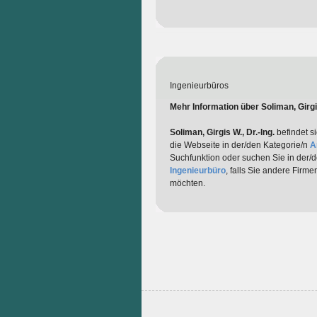
Ingenieurbüros
Mehr Information über Soliman, Girgis
Soliman, Girgis W., Dr.-Ing.
befindet si
die Webseite in der/den Kategorie/n
A
Suchfunktion oder suchen Sie in der/
Ingenieurbüro
, falls Sie andere Firm
möchten.