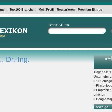
irmen
Top 100 Branchen
Mein Profil
Registrieren
Premium-Eintrag
Branche/Firma
, Dr.-Ing.
»Fi
Tragen Sie s
Unternehme
> 10 Schlagw
>
Firmenlog
> Empfehlen
erhöhen
> Google Ma
Anzeige