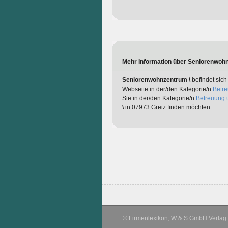
Mehr Information über Seniorenwohn
Seniorenwohnzentrum \
befindet sich
Webseite in der/den Kategorie/n
Betre
Sie in der/den Kategorie/n
Betreuung 
\
in 07973 Greiz finden möchten.
© Firmenlexikon, W & S GmbH Verlag