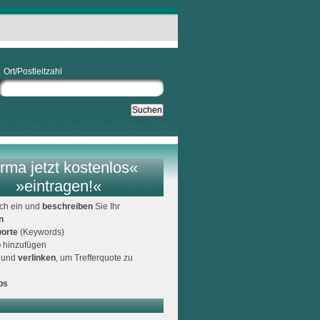
Ort/Postleitzahl
rma jetzt kostenlos«
»eintragen!«
ich ein und
beschreiben
Sie Ihr
n
orte
(Keywords)
o
hinzufügen
und
verlinken
, um Trefferquote zu
ps