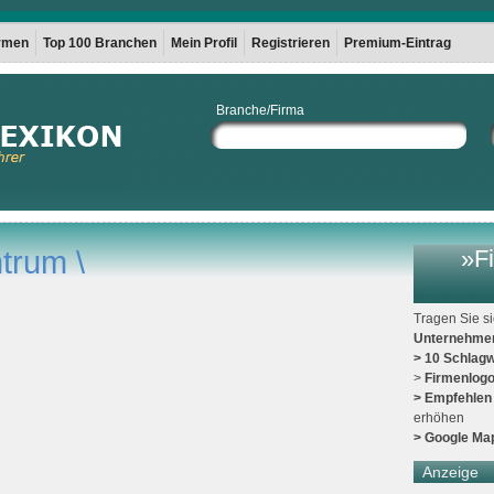
irmen
Top 100 Branchen
Mein Profil
Registrieren
Premium-Eintrag
Branche/Firma
trum \
»Fi
Tragen Sie s
Unternehme
> 10 Schlagw
>
Firmenlog
> Empfehlen
erhöhen
> Google Ma
Anzeige