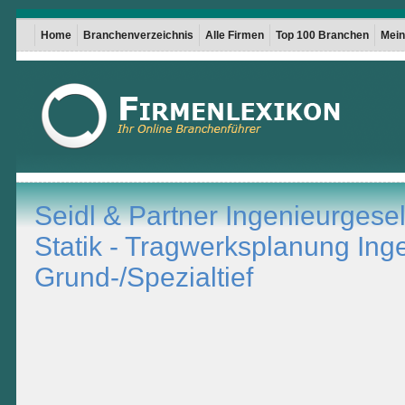
Home
Branchenverzeichnis
Alle Firmen
Top 100 Branchen
Mein 
Seidl & Partner Ingenieurgesell
Statik - Tragwerksplanung Ing
Grund-/Spezialtief