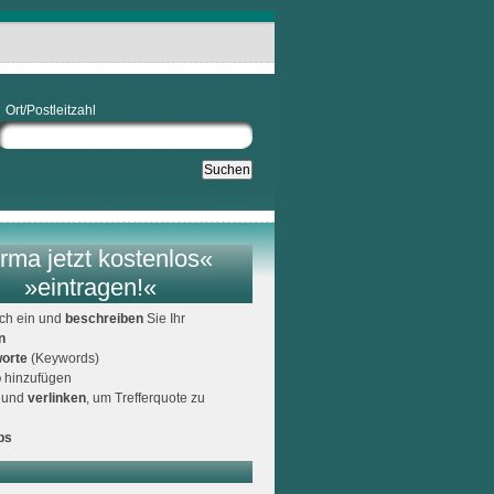
Ort/Postleitzahl
rma jetzt kostenlos«
»eintragen!«
ich ein und
beschreiben
Sie Ihr
n
orte
(Keywords)
o
hinzufügen
und
verlinken
, um Trefferquote zu
ps