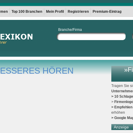
irmen
Top 100 Branchen
Mein Profil
Registrieren
Premium-Eintrag
Branche/Firma
R BESSERES HÖREN
»Fi
Tragen Sie s
Unternehme
> 10 Schlagw
>
Firmenlog
> Empfehlen
erhöhen
> Google Ma
Anzeige