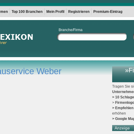
irmen
Top 100 Branchen
Mein Profil
Registrieren
Premium-Eintrag
Branche/Firma
auservice Weber
»Fi
Tragen Sie s
Unternehme
> 10 Schlagw
>
Firmenlog
> Empfehlen
erhöhen
> Google Ma
Anzeige