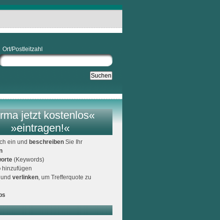
Ort/Postleitzahl
rma jetzt kostenlos«
»eintragen!«
ich ein und
beschreiben
Sie Ihr
n
orte
(Keywords)
o
hinzufügen
und
verlinken
, um Trefferquote zu
ps