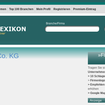
irmen
Top 100 Branchen
Mein Profil
Registrieren
Premium-Eintrag
Branche/Firma
o. KG
»Fi
Tragen Sie s
Unternehme
> 10 Schlagw
>
Firmenlog
> Empfehlen
erhöhen
> Google Ma
Anzeige