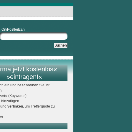
Ort/Postleitzahl
rma jetzt kostenlos«
»eintragen!«
ich ein und
beschreiben
Sie Ihr
n
orte
(Keywords)
o
hinzufügen
und
verlinken
, um Trefferquote zu
ps