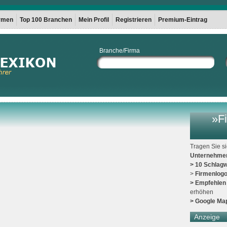
irmen
Top 100 Branchen
Mein Profil
Registrieren
Premium-Eintrag
Branche/Firma
»Fi
Tragen Sie s
Unternehme
> 10 Schlagw
>
Firmenlog
> Empfehlen
erhöhen
> Google Ma
Anzeige