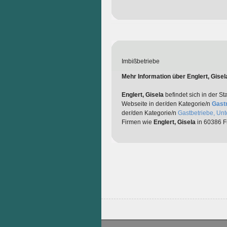
Imbißbetriebe
Mehr Information über Englert, Gisel
Englert, Gisela
befindet sich in der St
Webseite in der/den Kategorie/n
Gast
der/den Kategorie/n
Gastbetriebe, Unt
Firmen wie
Englert, Gisela
in 60386 Fr