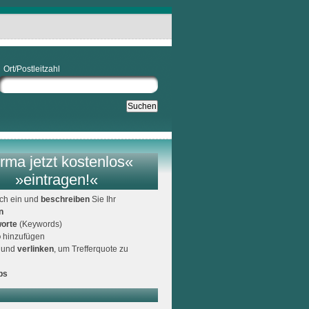
Ort/Postleitzahl
rma jetzt kostenlos«
»eintragen!«
ich ein und
beschreiben
Sie Ihr
n
orte
(Keywords)
o
hinzufügen
und
verlinken
, um Trefferquote zu
ps