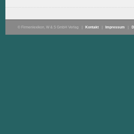
© Firmenlexikon, W & S GmbH Verlag
|
Kontakt
|
Impressum
|
D