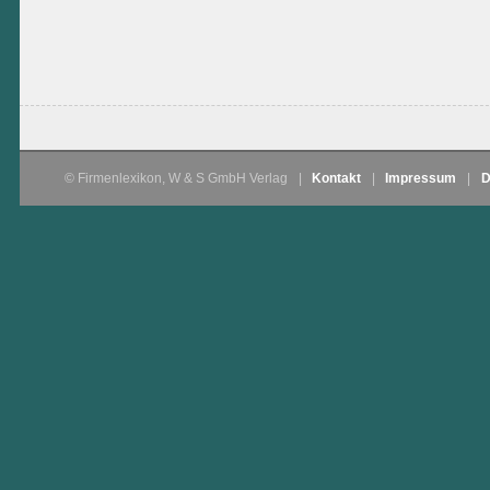
© Firmenlexikon, W & S GmbH Verlag
|
Kontakt
|
Impressum
|
D