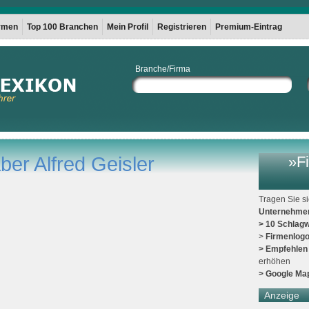
irmen
Top 100 Branchen
Mein Profil
Registrieren
Premium-Eintrag
Branche/Firma
ber Alfred Geisler
»Fi
Tragen Sie s
Unternehme
> 10 Schlagw
>
Firmenlog
> Empfehlen
erhöhen
> Google Ma
Anzeige