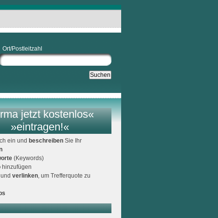
Ort/Postleitzahl
rma jetzt kostenlos«
»eintragen!«
ich ein und
beschreiben
Sie Ihr
n
orte
(Keywords)
o
hinzufügen
und
verlinken
, um Trefferquote zu
ps