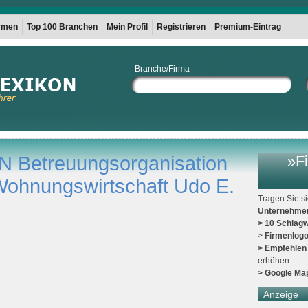
irmen
Top 100 Branchen
Mein Profil
Registrieren
Premium-Eintrag
Branche/Firma
Betreuungsorganisation
»Fi
 Wohnungswirtschaft Udo E.
Tragen Sie s
Unternehme
> 10 Schlagw
>
Firmenlog
> Empfehlen
erhöhen
> Google Ma
Anzeige