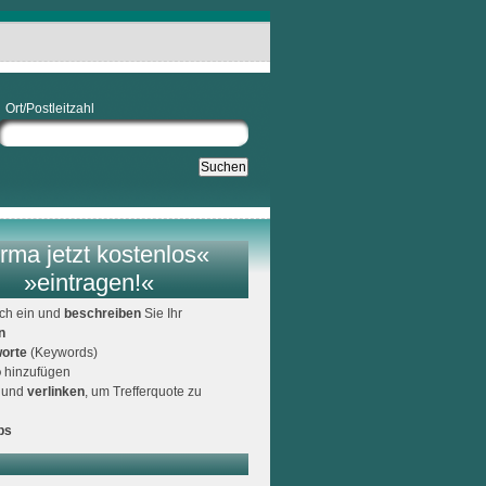
Ort/Postleitzahl
rma jetzt kostenlos«
»eintragen!«
ich ein und
beschreiben
Sie Ihr
n
orte
(Keywords)
o
hinzufügen
und
verlinken
, um Trefferquote zu
ps