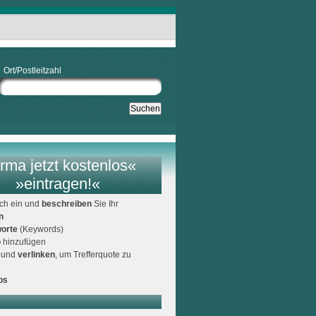
Ort/Postleitzahl
rma jetzt kostenlos«
»eintragen!«
ich ein und
beschreiben
Sie Ihr
n
orte
(Keywords)
o
hinzufügen
und
verlinken
, um Trefferquote zu
ps