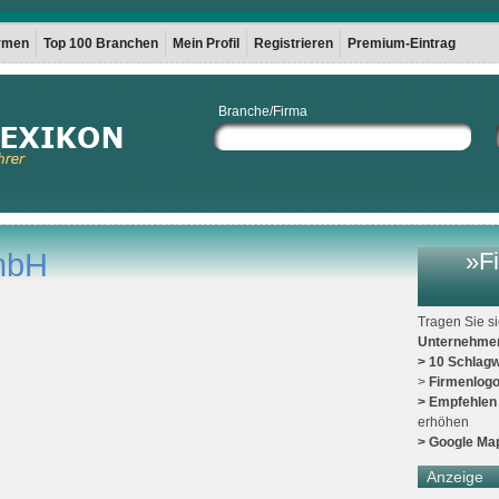
irmen
Top 100 Branchen
Mein Profil
Registrieren
Premium-Eintrag
Branche/Firma
mbH
»Fi
Tragen Sie s
Unternehme
> 10 Schlagw
>
Firmenlog
> Empfehlen
erhöhen
> Google Ma
Anzeige