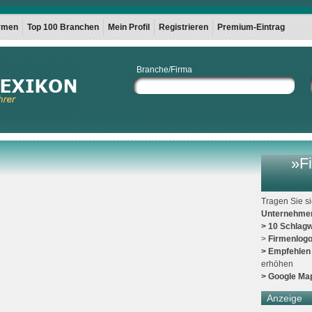
irmen
Top 100 Branchen
Mein Profil
Registrieren
Premium-Eintrag
Branche/Firma
»Fi
Tragen Sie s
Unternehme
> 10 Schlagw
>
Firmenlog
> Empfehlen
erhöhen
> Google Ma
Anzeige