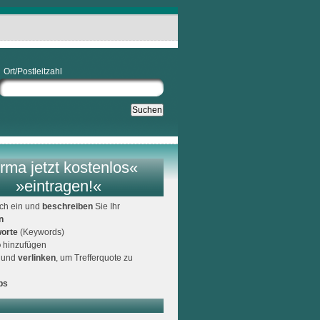
Ort/Postleitzahl
rma jetzt kostenlos«
»eintragen!«
ich ein und
beschreiben
Sie Ihr
n
orte
(Keywords)
o
hinzufügen
und
verlinken
, um Trefferquote zu
ps