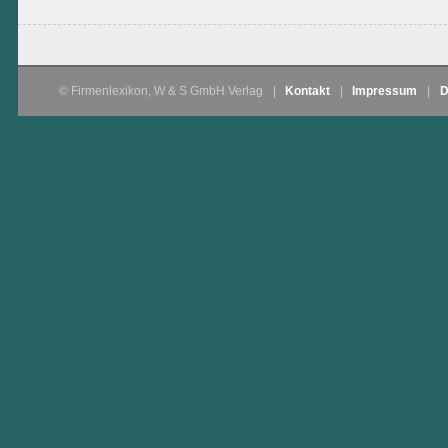
© Firmenlexikon, W & S GmbH Verlag
|
Kontakt
|
Impressum
|
D