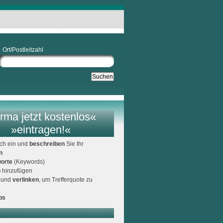
Ort/Postleitzahl
rma jetzt kostenlos«
»eintragen!«
ich ein und
beschreiben
Sie Ihr
n
orte
(Keywords)
o
hinzufügen
und
verlinken
, um Trefferquote zu
ps