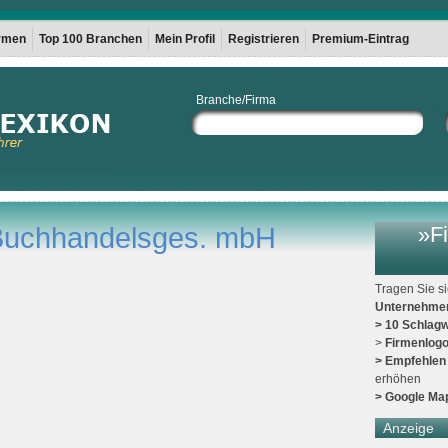
irmen
Top 100 Branchen
Mein Profil
Registrieren
Premium-Eintrag
Branche/Firma
Buchhandelsges. mbH
»Fi
Tragen Sie s
Unternehme
> 10 Schlagw
>
Firmenlog
> Empfehlen
erhöhen
> Google Ma
Anzeige