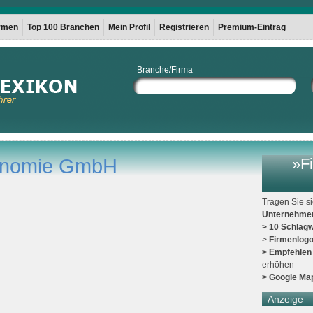
irmen
Top 100 Branchen
Mein Profil
Registrieren
Premium-Eintrag
Branche/Firma
onomie GmbH
»Fi
Tragen Sie s
Unternehme
> 10 Schlagw
>
Firmenlog
> Empfehlen
erhöhen
> Google Ma
Anzeige