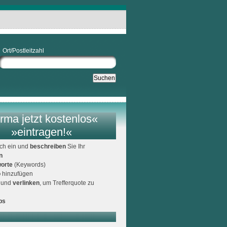
Ort/Postleitzahl
rma jetzt kostenlos«
»eintragen!«
ich ein und
beschreiben
Sie Ihr
n
orte
(Keywords)
o
hinzufügen
und
verlinken
, um Trefferquote zu
ps