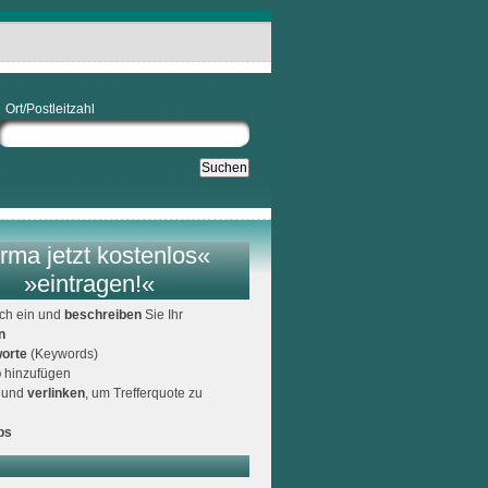
Ort/Postleitzahl
rma jetzt kostenlos«
»eintragen!«
ich ein und
beschreiben
Sie Ihr
n
orte
(Keywords)
o
hinzufügen
und
verlinken
, um Trefferquote zu
ps