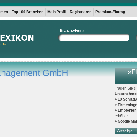
irmen
Top 100 Branchen
Mein Profil
Registrieren
Premium-Eintrag
Branche/Firma
Management GmbH
»Fi
Tragen Sie s
Unternehme
> 10 Schlagw
>
Firmenlog
> Empfehlen
erhöhen
> Google Ma
Anzeige