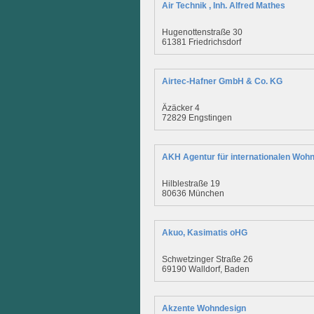
Air Technik , Inh. Alfred Mathes
Hugenottenstraße 30
61381 Friedrichsdorf
Airtec-Hafner GmbH & Co. KG
Äzäcker 4
72829 Engstingen
AKH Agentur für internationalen Wo
Hilblestraße 19
80636 München
Akuo, Kasimatis oHG
Schwetzinger Straße 26
69190 Walldorf, Baden
Akzente Wohndesign