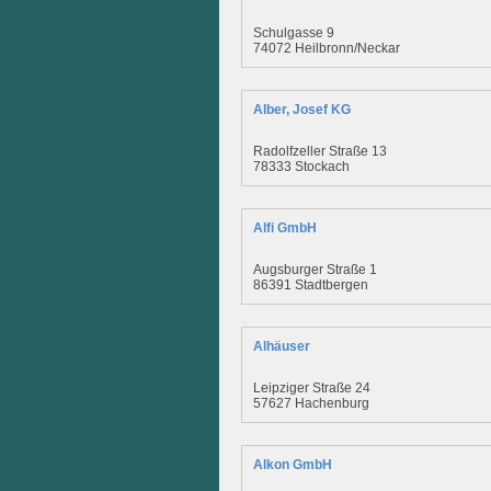
Schulgasse 9
74072 Heilbronn/Neckar
Alber, Josef KG
Radolfzeller Straße 13
78333 Stockach
Alfi GmbH
Augsburger Straße 1
86391 Stadtbergen
Alhäuser
Leipziger Straße 24
57627 Hachenburg
Alkon GmbH