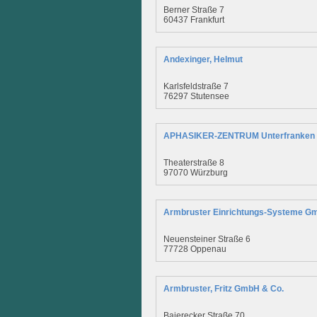
Berner Straße 7
60437 Frankfurt
Andexinger, Helmut
Karlsfeldstraße 7
76297 Stutensee
APHASIKER-ZENTRUM Unterfranken 
Theaterstraße 8
97070 Würzburg
Armbruster Einrichtungs-Systeme G
Neuensteiner Straße 6
77728 Oppenau
Armbruster, Fritz GmbH & Co.
Baierecker Straße 70