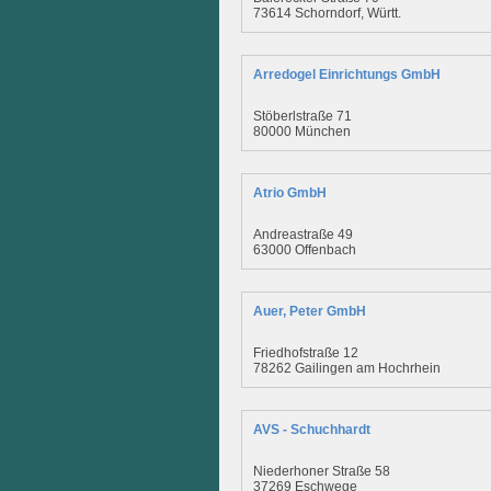
73614 Schorndorf, Württ.
Arredogel Einrichtungs GmbH
Stöberlstraße 71
80000 München
Atrio GmbH
Andreastraße 49
63000 Offenbach
Auer, Peter GmbH
Friedhofstraße 12
78262 Gailingen am Hochrhein
AVS - Schuchhardt
Niederhoner Straße 58
37269 Eschwege