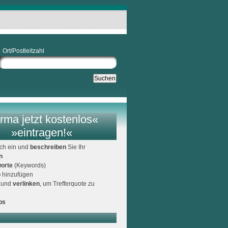
Ort/Postleitzahl
rma jetzt kostenlos«
»eintragen!«
ich ein und
beschreiben
Sie Ihr
n
orte
(Keywords)
o
hinzufügen
und
verlinken
, um Trefferquote zu
ps