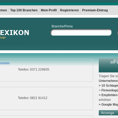
irmen
Top 100 Branchen
Mein Profil
Registrieren
Premium-Eintrag
Branche/Firma
»Fi
nstein
Telefon: 0371 229835
Tragen Sie s
Unternehme
> 10 Schlagw
>
Firmenlog
> Empfehlen
Telefon: 0821 91412
erhöhen
> Google Ma
Anzeige