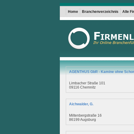
Home
Branchenverzeichnis
Alle F
AGENTHUS GbR - Kamine ohne Schor
Limbacher Straße 101
09116 Chemnitz
Aichwalder, G.
Miltenbergstraße 16
86199 Augsburg