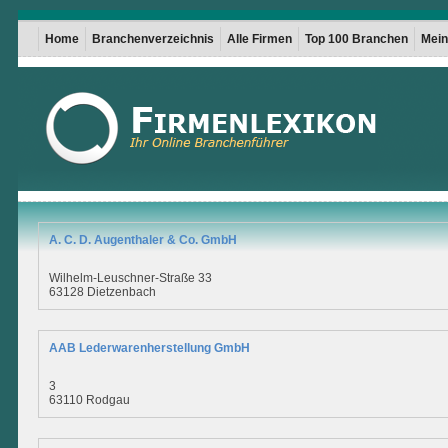
Home
Branchenverzeichnis
Alle Firmen
Top 100 Branchen
Mein 
A. C. D. Augenthaler & Co. GmbH
Wilhelm-Leuschner-Straße 33
63128 Dietzenbach
AAB Lederwarenherstellung GmbH
3
63110 Rodgau