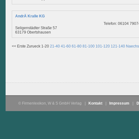
AndrÄ Kralle KG
Telefon: 06104 790
Seligenstädter Straße 57
63179 Obertshausen
<< Erste
Zurueck
1-20
21-40
41-60
61-80
81-100
101-120
121-140
Naechs
© Firmenlexikon, W & S GmbH Verlag
|
Kontakt
|
Impressum
|
D