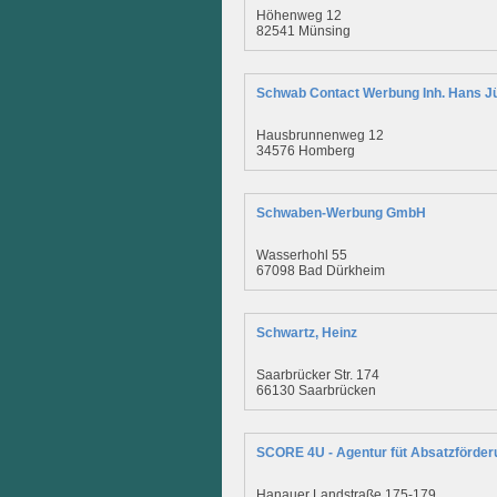
Höhenweg 12
82541 Münsing
Schwab Contact Werbung Inh. Hans J
Hausbrunnenweg 12
34576 Homberg
Schwaben-Werbung GmbH
Wasserhohl 55
67098 Bad Dürkheim
Schwartz, Heinz
Saarbrücker Str. 174
66130 Saarbrücken
SCORE 4U - Agentur füt Absatzförder
Hanauer Landstraße 175-179