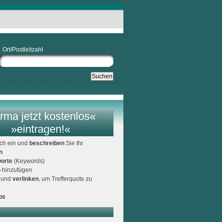
Ort/Postleitzahl
rma jetzt kostenlos«
»eintragen!«
ich ein und
beschreiben
Sie Ihr
n
orte
(Keywords)
o
hinzufügen
und
verlinken
, um Trefferquote zu
ps