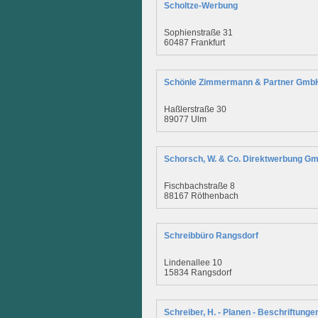
Scholtze-Werbung
Sophienstraße 31
60487 Frankfurt
Schönle Zimmermann & Partner GmbH
Haßlerstraße 30
89077 Ulm
Schorsch, W. & Co. Direktwerbung G
Fischbachstraße 8
88167 Röthenbach
Schreibbüro Rangsdorf
Lindenallee 10
15834 Rangsdorf
Schreiber, H. - Planen - Beschriftung