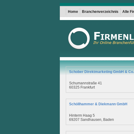
Home
Branchenverzeichnis
Alle F
Schober Direktmarketing GmbH & Co.
Schumannstraße 41
60325 Frankfurt
Schöllhammer & Diekmann GmbH
Hinterm Haag 5
69207 Sandhausen, Baden