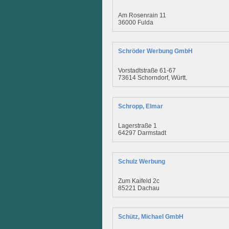
Am Rosenrain 11
36000 Fulda
Schröder Werbung GmbH
Vorstadtstraße 61-67
73614 Schorndorf, Württ.
Schropp, Elmar
Lagerstraße 1
64297 Darmstadt
Schulz Werbung
Zum Kaifeld 2c
85221 Dachau
Schütz, Michael GmbH