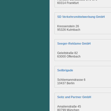
60314 Frankfurt
SD Verkehrsmittelwerbung GmbH
Kressenstein 26
95326 Kulmbach
Seeger-Reklame GmbH
Geleitstraße 82
63000 Offenbach
Seilbrigade
Schliemannstrasse 6
10437 Berlin
Seitz und Partner GmbH
Amalienstraße 45
80799 München