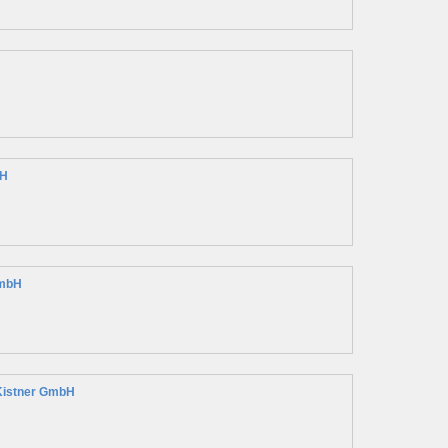
bH
GmbH
 Kistner GmbH