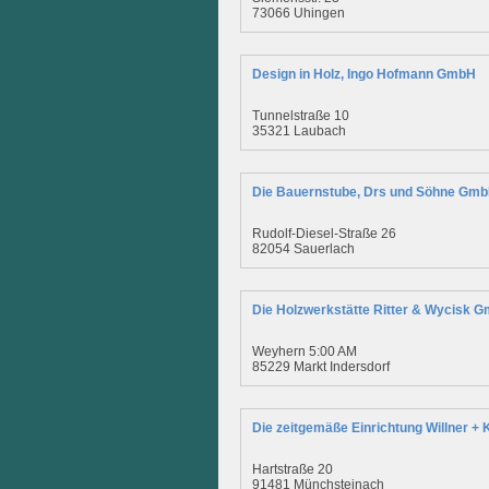
73066 Uhingen
Design in Holz, Ingo Hofmann GmbH
Tunnelstraße 10
35321 Laubach
Die Bauernstube, Drs und Söhne Gm
Rudolf-Diesel-Straße 26
82054 Sauerlach
Die Holzwerkstätte Ritter & Wycisk 
Weyhern 5:00 AM
85229 Markt Indersdorf
Die zeitgemäße Einrichtung Willner +
Hartstraße 20
91481 Münchsteinach