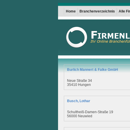
Home
Branchenverzeichnis
Alle F
Burlich Mannert & Falke GmbH
Neue Straße 34
35410 Hungen
Busch, Lothar
Schultheiß-Damen-Straße 19
56000 Neuwied