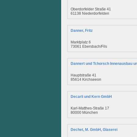
Oberdorfelder Straße 41
61138 Niederdorfelden
Danner, Fritz
Marktplatz 6
73061 Ebersbach/Fils
Dannert und Tchorsch Innenausbau un
Hauptstraße 41
85614 Kirchseeon
Decarli und Kern GmbH
Karl-Matthes-Straße 17
80000 München
Dechet, M. GmbH, Glaserei