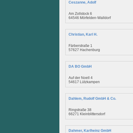
Ceszanne, Adolf
Am Zollstock 6
64546 Mörfelden-Walldorf
Christian, Karl H.
Färberstraße 1
57627 Hachenburg
DA BO GmbH
Auf der Noell 4
54617 Lützkampen
Dahlem, Rudolf GmbH & Co.
Ringstraße 38
66271 Kleinblittersdorf
Dahmer, Karlheinz GmbH