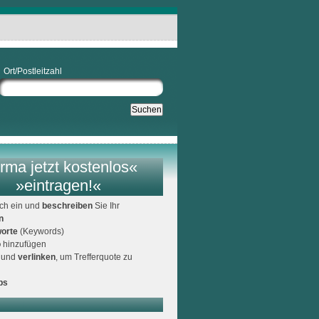
Ort/Postleitzahl
rma jetzt kostenlos«
»eintragen!«
ich ein und
beschreiben
Sie Ihr
n
orte
(Keywords)
o
hinzufügen
und
verlinken
, um Trefferquote zu
ps