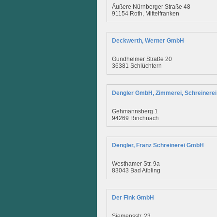
Äußere Nürnberger Straße 48
91154 Roth, Mittelfranken
Deckwerth, Werner GmbH
Gundhelmer Straße 20
36381 Schlüchtern
Dengler GmbH, Zimmerei, Schreinerei
Gehmannsberg 1
94269 Rinchnach
Dengler, Franz Schreinerei GmbH
Westhamer Str. 9a
83043 Bad Aibling
Der Fink GmbH
Siemensstr. 23