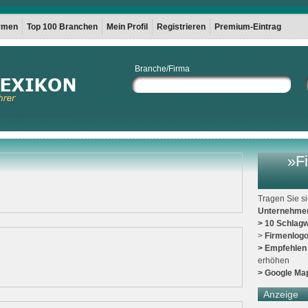
irmen
Top 100 Branchen
Mein Profil
Registrieren
Premium-Eintrag
Branche/Firma
»Fi
Tragen Sie s
Unternehme
> 10 Schlagw
>
Firmenlog
> Empfehlen
erhöhen
> Google Ma
Anzeige