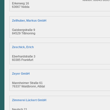
Telefon: 06043 609
Erkerweg 16
63667 Nidda
Zellhuber, Markus GmbH
Gaisbergstraße 9
84529 Tittmoning
Zeschick, Erich
Eberhardstraße 3
60385 Frankfurt
Zeyer GmbH
Mannheimer Straße 61
76337 Waldbronn, Albtal
Zimmerei Lückert GmbH
Neutsch 21