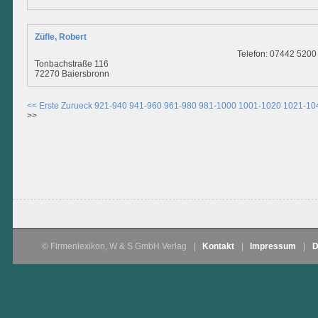
Züfle, Robert
Telefon: 07442 5200
Tonbachstraße 116
72270 Baiersbronn
<< Erste
Zurueck
921-940
941-960
961-980
981-1000
1001-1020
1021-10
>>
© Firmenlexikon, W & S GmbH Verlag
|
Kontakt
|
Impressum
|
D