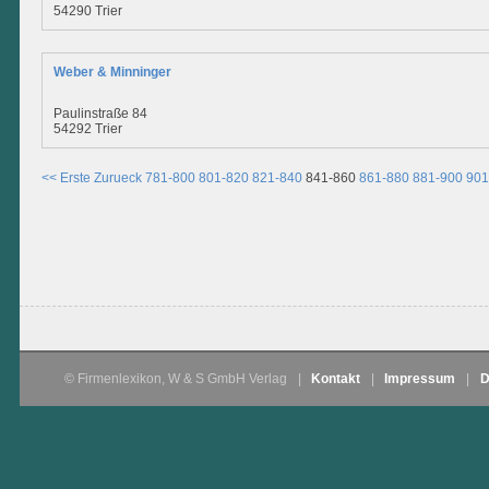
54290 Trier
Weber & Minninger
Paulinstraße 84
54292 Trier
<< Erste
Zurueck
781-800
801-820
821-840
841-860
861-880
881-900
901
© Firmenlexikon, W & S GmbH Verlag
|
Kontakt
|
Impressum
|
D