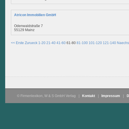
Atricon Immobilien GmbH
Odenwaldstraße 7
55129 Mainz
<< Erste
Zurueck
1-20
21-40
41-60
61-80
81-100
101-120
121-140
Naechs
© Firmenlexikon, W & S GmbH Verlag
|
Kontakt
|
Impressum
|
D