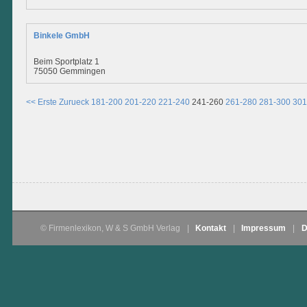
Binkele GmbH
Beim Sportplatz 1
75050 Gemmingen
<< Erste
Zurueck
181-200
201-220
221-240
241-260
261-280
281-300
301
© Firmenlexikon, W & S GmbH Verlag
|
Kontakt
|
Impressum
|
D