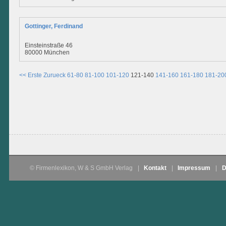
Gottinger, Ferdinand
Einsteinstraße 46
80000 München
<< Erste
Zurueck
61-80
81-100
101-120
121-140
141-160
161-180
181-20
© Firmenlexikon, W & S GmbH Verlag
|
Kontakt
|
Impressum
|
D