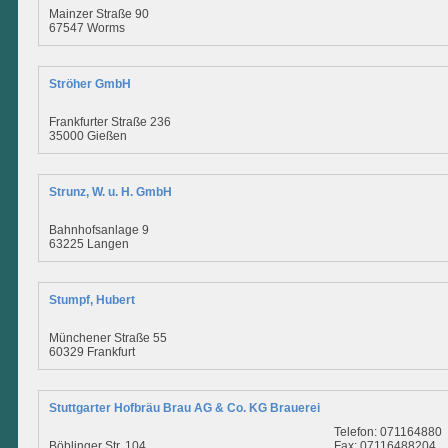
Mainzer Straße 90
67547 Worms
Ströher GmbH
Frankfurter Straße 236
35000 Gießen
Strunz, W. u. H. GmbH
Bahnhofsanlage 9
63225 Langen
Stumpf, Hubert
Münchener Straße 55
60329 Frankfurt
Stuttgarter Hofbräu Brau AG & Co. KG Brauerei
Telefon: 071164880
Böblinger Str. 104
Fax: 07116488204