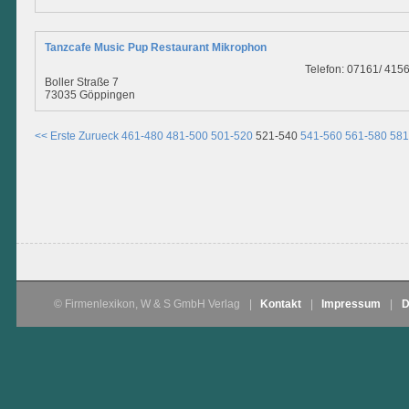
Tanzcafe Music Pup Restaurant Mikrophon
Telefon: 07161/ 415
Boller Straße 7
73035 Göppingen
<< Erste
Zurueck
461-480
481-500
501-520
521-540
541-560
561-580
581
© Firmenlexikon, W & S GmbH Verlag
|
Kontakt
|
Impressum
|
D