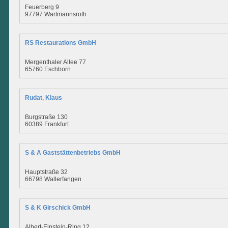
Feuerberg 9
97797 Wartmannsroth
RS Restaurations GmbH
Mergenthaler Allee 77
65760 Eschborn
Rudat, Klaus
Burgstraße 130
60389 Frankfurt
S & A Gaststättenbetriebs GmbH
Hauptstraße 32
66798 Wallerfangen
S & K Girschick GmbH
Albert-Einstein-Ring 12