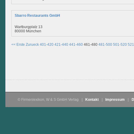
Sbarro Restaurants GmbH
Wartburgplatz 13
80000 München
<< Erste
Zurueck
401-420
421-440
441-460
461-480
481-500
501-520
521
© Firmenlexikon, W & S GmbH Verlag
|
Kontakt
|
Impressum
|
D