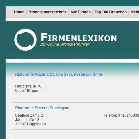
Home
Branchenverzeichnis
Alle Firmen
Top 100 Branchen
Mein 
Ristorante Pizzeria Da Toni Gebr. Posteraro GmbH
Hauptstraße 70
66557 Illingen
Ristorante Pizzeria Frühlingsau
Beatrice Zambito
Telefon: 07161/ 503
Jahnstraße 18
13037 Göppingen