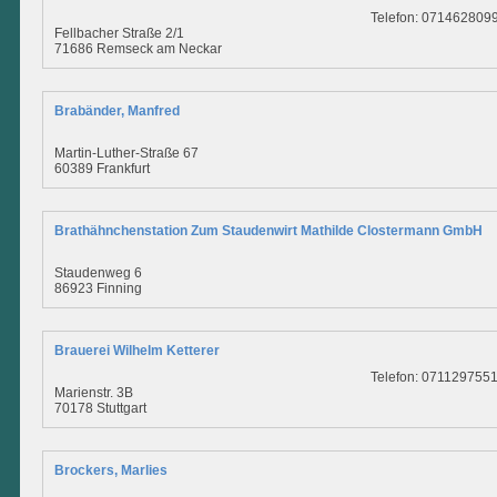
Telefon: 071462809
Fellbacher Straße 2/1
71686 Remseck am Neckar
Brabänder, Manfred
Martin-Luther-Straße 67
60389 Frankfurt
Brathähnchenstation Zum Staudenwirt Mathilde Clostermann GmbH
Staudenweg 6
86923 Finning
Brauerei Wilhelm Ketterer
Telefon: 071129755
Marienstr. 3B
70178 Stuttgart
Brockers, Marlies