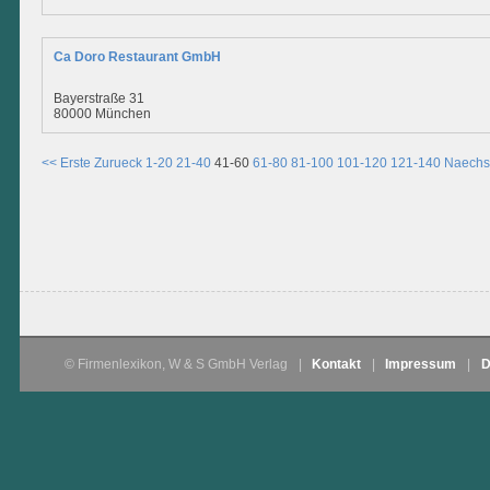
Ca Doro Restaurant GmbH
Bayerstraße 31
80000 München
<< Erste
Zurueck
1-20
21-40
41-60
61-80
81-100
101-120
121-140
Naechs
© Firmenlexikon, W & S GmbH Verlag
|
Kontakt
|
Impressum
|
D