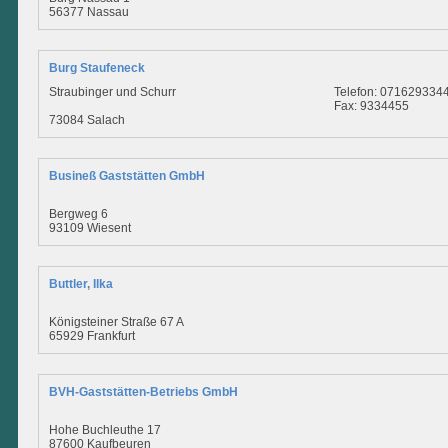
56377 Nassau
Burg Staufeneck
Straubinger und Schurr
Telefon: 071629334
Fax: 9334455
73084 Salach
Busineß Gaststätten GmbH
Bergweg 6
93109 Wiesent
Buttler, Ilka
Königsteiner Straße 67 A
65929 Frankfurt
BVH-Gaststätten-Betriebs GmbH
Hohe Buchleuthe 17
87600 Kaufbeuren