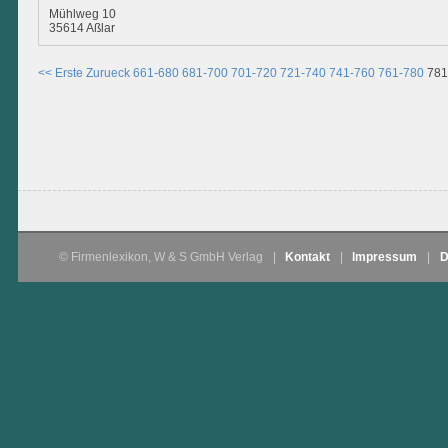
Mühlweg 10
35614 Aßlar
<< Erste
Zurueck
661-680
681-700
701-720
721-740
741-760
761-780
781
© Firmenlexikon, W & S GmbH Verlag
|
Kontakt
|
Impressum
|
D