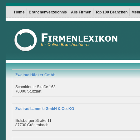
Home
Branchenverzeichnis
Alle Firmen
Top 100 Branchen
Mein 
Zweirad Häcker GmbH
Schmidener Straße 168
70000 Stuttgart
Zweirad Lämmle GmbH & Co. KG
Ittelsburger Straße 11
87730 Grönenbach