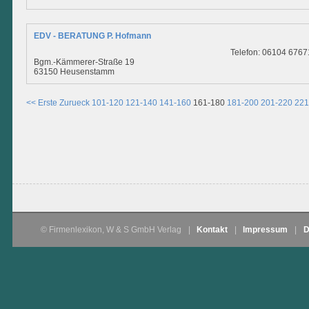
EDV - BERATUNG P. Hofmann
Telefon: 06104 6767
Bgm.-Kämmerer-Straße 19
63150 Heusenstamm
<< Erste
Zurueck
101-120
121-140
141-160
161-180
181-200
201-220
221
© Firmenlexikon, W & S GmbH Verlag
|
Kontakt
|
Impressum
|
D