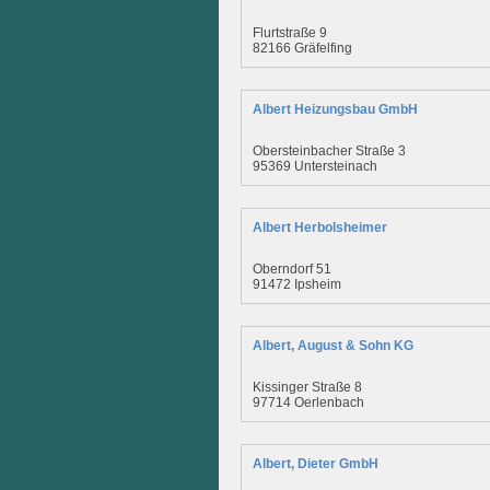
Flurtstraße 9
82166 Gräfelfing
Albert Heizungsbau GmbH
Obersteinbacher Straße 3
95369 Untersteinach
Albert Herbolsheimer
Oberndorf 51
91472 Ipsheim
Albert, August & Sohn KG
Kissinger Straße 8
97714 Oerlenbach
Albert, Dieter GmbH