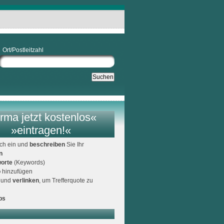
Ort/Postleitzahl
rma jetzt kostenlos«
»eintragen!«
ich ein und
beschreiben
Sie Ihr
n
orte
(Keywords)
o
hinzufügen
und
verlinken
, um Trefferquote zu
ps