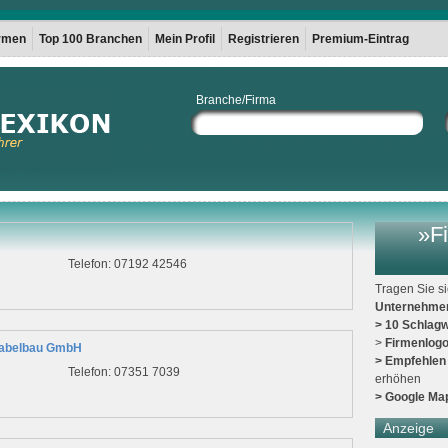
irmen
Top 100 Branchen
Mein Profil
Registrieren
Premium-Eintrag
Branche/Firma
»Fi
Telefon: 07192 42546
Tragen Sie s
Unternehme
> 10 Schlagw
>
Firmenlog
 Kabelbau GmbH
> Empfehlen
Telefon: 07351 7039
erhöhen
> Google Ma
Anzeige