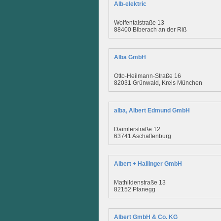
Alb-elektric
Wolfentalstraße 13
88400 Biberach an der Riß
Alba GmbH
Otto-Heilmann-Straße 16
82031 Grünwald, Kreis München
alba, Albert Edmund GmbH
Daimlerstraße 12
63741 Aschaffenburg
Albert + Hallinger GmbH
Mathildenstraße 13
82152 Planegg
Albert GmbH & Co. KG