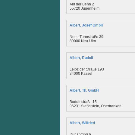
Auf der Benn 2
55720 Jugenheim
Albert, Josef GmbH
Neue Turmstraße 39
89000 Neu-Ulm
Albert, Rudolf
Leipziger Straße 193
34000 Kassel
Albert, Th. GmbH
Badumstraße 15
96231 Staffelstein, Oberfranken
Albert, Wilfried
Dunantring 6