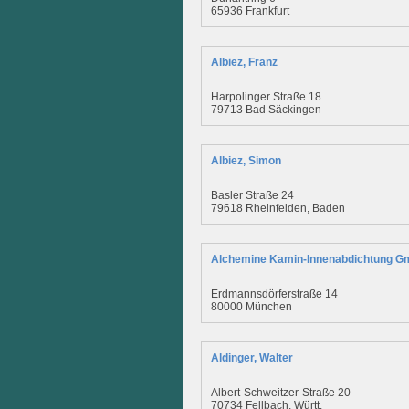
65936 Frankfurt
Albiez, Franz
Harpolinger Straße 18
79713 Bad Säckingen
Albiez, Simon
Basler Straße 24
79618 Rheinfelden, Baden
Alchemine Kamin-Innenabdichtung 
Erdmannsdörferstraße 14
80000 München
Aldinger, Walter
Albert-Schweitzer-Straße 20
70734 Fellbach, Württ.