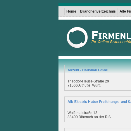
Home
Branchenverzeichnis
Alle F
Akzent - Hausbau GmbH
Theodor-Heuss-Straße 29
71566 Althütte, Württ.
Alb-Electric Huber Freileitungs- und
Wolfentalstraße 13
88400 Biberach an der Riß